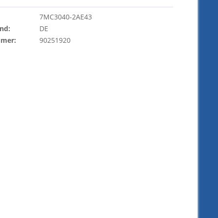
7MC3040-2AE43
nd:
DE
mmer:
90251920