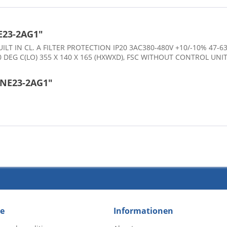
E23-2AG1"
LT IN CL. A FILTER PROTECTION IP20 3AC380-480V +10/-10% 47
0 DEG C(LO) 355 X 140 X 165 (HXWXD), FSC WITHOUT CONTROL UN
1NE23-2AG1"
ce
Informationen