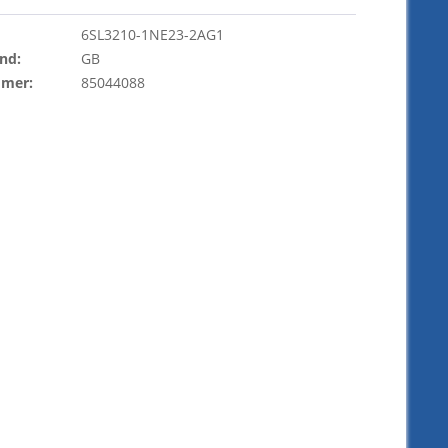
6SL3210-1NE23-2AG1
nd:
GB
mmer:
85044088