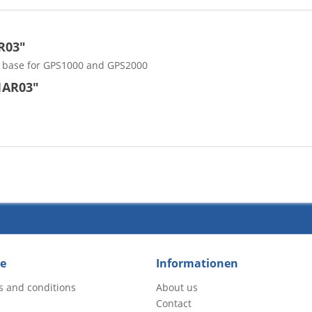
R03"
a base for GPS1000 and GPS2000
1AR03"
ce
Informationen
s and conditions
About us
Contact